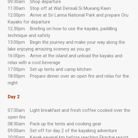
09:30am Shop departure
11.00am Stop off at Wat Densali Si Mueang Kaen
12:00pm Arrive at Sri Lanna National Park and prepare Oru
Kayaks for departure
12.30pm Briefing on how to use the kayaks, paddling
technique and safety
13:00pm Begin the journey and make your way along the
lake enjoying amazing scenery as you go
16:00pm Arrive at the island and unload the kayaks and
relax with a cool beverage
17:00pm Set up tents and camp kitchen
18:00pm Prepare dinner over an open fire and relax for the
night
Day 2
07:30am Light breakfast and fresh coffee cooked over the
open fire
08:30am Pack up the tents and cooking gear
09:00am Set off for day 2 of the kayaking adventure
10:00am Kayak several km before reaching Ekachai resort