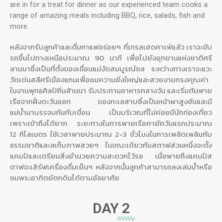
are in for a treat for dinner as our experienced team cooks a
range of amazing meals including BBQ, rice, salads, fish and
more.
หลังจากรับลูกค้าและดื่มกาแฟอร่อยๆ ที่เทรลเฮดคาเฟ่แล้ว เราจะขับ
รถขึ้นไปทางเหนือประมาณ 90 นาที เพื่อไปยังอุทยานแห่งชาติศรี
ลานนาซึ่งเป็นที่ตั้งของเขื่อนแม่งัดสมบูรณ์ชล ระหว่างทางเราจะแวะ
วัดเด่นสลีศรีเมืองแกนเพื่อชมความยิ่งใหญ่และสวยงามทรงคุณค่า
ในงานพุทธศิลป์ถิ่นล้านนา รับประทานอาหารกลางวัน และเริ่มต้นพาย
เรือจากฝั่งตะวันออก ของทะเลสาบซึ่งเป็นหน้าผาสูงชันและมี
แม่น้ำมาบรรจบกันกับเขื่อน เป็นบริเวณที่ไม่ค่อยมีนักท่องเที่ยว
เพราะเข้าถึงได้ยาก ระยะทางในการพายเรือคายัควันแรกประมาณ
12 กิโลเมตร ใช้เวลาพายประมาณ 2-3 ชั่วโมงในการเพลิดเพลินกับ
ธรรมชาติและลเก็บภาพสวยๆ ในขณะเดียวกันสตาฟส่วนหนึ่งจะตั้ง
แคมป์และเตรียมสิ่งอำนวยความสะดวกไว้รอ เมื่อพายถึงแคมป์ส
ตาฟจะเสิร์ฟเครื่องดื่มเย็นๆ หลังจากนั้นลูกค้าสามารถลงเล่นน้ำหรือ
ชมพระอาทิตย์ตกดินได้ตามอัธยาศัย
DAY
2