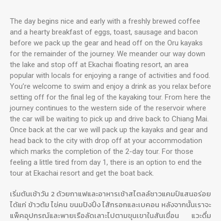
The day begins nice and early with a freshly brewed coffee
and a hearty breakfast of eggs, toast, sausage and bacon
before we pack up the gear and head off on the Oru kayaks
for the remainder of the journey. We meander our way down
the lake and stop off at Ekachai floating resort, an area
popular with locals for enjoying a range of activities and food.
You’re welcome to swim and enjoy a drink as you relax before
setting off for the final leg of the kayaking tour. From here the
journey continues to the western side of the reservoir where
the car will be waiting to pick up and drive back to Chiang Mai.
Once back at the car we will pack up the kayaks and gear and
head back to the city with drop off at your accommodation
which marks the completion of the 2-day tour. For those
feeling a little tired from day 1, there is an option to end the
tour at Ekachai resort and get the boat back.
เริ่มต้นเช้าวัน 2 ด้วยกาแฟและอาหารเช้าสไตลล์ชาวแคมป์แสนอร่อย
ได้แก่ ข้าวต้ม ไข่คน ขนมปังปิ้ง ไส้กรอกและเบคอน หลังจากนั้นเราจะ
แพ็คอุปกรณ์และพายเรือลัดเลาะไปตามขุนเขาในสันเขื่อน แวะดื่ม