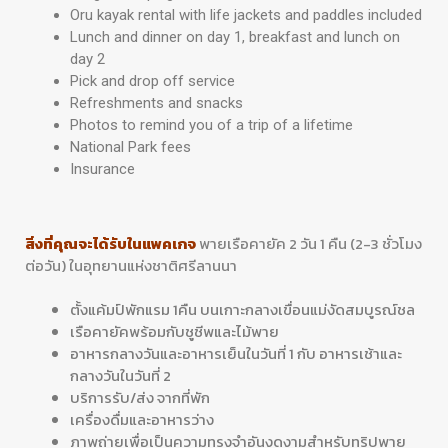
Oru kayak rental with life jackets and paddles included
Lunch and dinner on day 1, breakfast and lunch on
day 2
Pick and drop off service
Refreshments and snacks
Photos to remind you of a trip of a lifetime
National Park fees
Insurance
สิ่งที่คุณจะได้รับในแพคเกจ
พายเรือคายัค 2 วัน 1 คืน (2-3 ชั่วโมง
ต่อวัน) ในอุทยานแห่งชาติศรีลานนา
ตั้งแค้มป์พักแรม 1คืน บนเกาะกลางเขื่อนแม่งัดสมบูรณ์ชล
เรือคายัคพร้อมกับชูชีพและไม้พาย
อาหารกลางวันและอาหารเย็นในวันที่ 1 กับ อาหารเช้าและ
กลางวันในวันที่ 2
บริการรับ/ส่ง จากที่พัก
เครื่องดื่มและอาหารว่าง
ภาพถ่ายเพื่อเป็นความทรงจำอันงดงามสำหรับทริปพาย